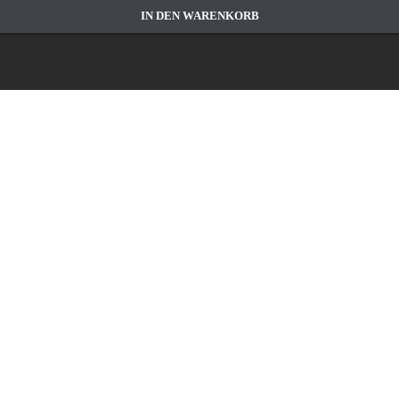
IN DEN WARENKORB
lfeuerwerk
–
AGBs
–
Datenschutz
–
Widerrufsbelehrung
–
Impr