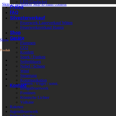
LED Glasfackel
Skip to navigation
Skip to main content
Preise
FAQ
Silvesterverkauf
Feuerwerk Lagerverkauf Witten
Feuerwerksverkauf Hagen
Shop
Geräte
Show sidebar
Flammen
CO2
Produktkategorien
Konfetti
Spark / Funken
Neu im Shop
Seifenblasen
Wieder verfügbar
Nebel / Schnee
Batteriefeuerwerk
Wind
Verbundfeuerwerk
Steuerung
Leuchtfeuerwerk
Kommunikation
Sonnen / Vögel / sonst.
Kontakt
Bengalfeuerwerk
Fontänen
Römische Lichter
Vulkane
Raketen
Jugendfeuerwerk