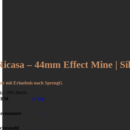
Ricasa – 44mm Effect Mine | Sil
ur mit Erlaubnis nach SprengG
nkl. 19% MwSt.
NEM
ca. 26g
renndauer
–
chusszahl
1