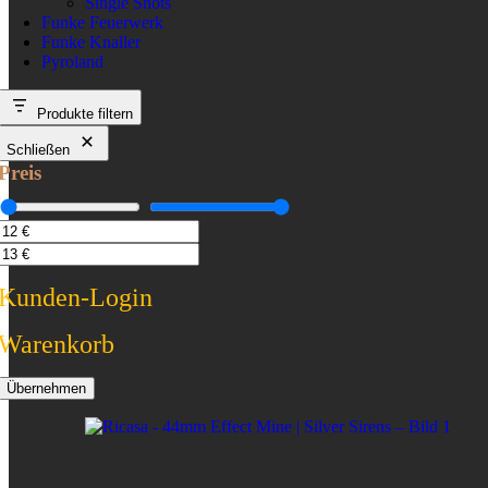
Single Shots
Funke Feuerwerk
Funke Knaller
Pyroland
Produkte filtern
Schließen
Preis
Kunden-Login
Warenkorb
Übernehmen