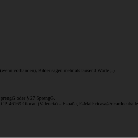
(wenn vorhanden), Bilder sagen mehr als tausend Worte ;-)
 SprengG oder § 27 SprengG.
nal, CP. 46169 Olocau (Valencia) – España, E-Mail: ricasa@ricardocaba