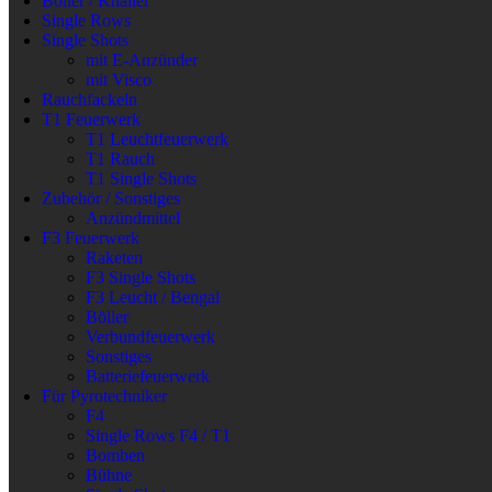
Böller / Knaller
Single Rows
Single Shots
mit E-Anzünder
mit Visco
Rauchfackeln
T1 Feuerwerk
T1 Leuchtfeuerwerk
T1 Rauch
T1 Single Shots
Zubehör / Sonstiges
Anzündmittel
F3 Feuerwerk
Raketen
F3 Single Shots
F3 Leucht / Bengal
Böller
Verbundfeuerwerk
Sonstiges
Batteriefeuerwerk
Für Pyrotechniker
F4
Single Rows F4 / T1
Bomben
Bühne