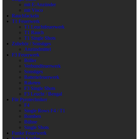
mit E-Anzünder
mit Visco
Rauchfackeln
T1 Feuerwerk
T1 Leuchtfeuerwerk
T1 Rauch
T1 Single Shots
Zubehör / Sonstiges
Anzündmittel
F3 Feuerwerk
Böller
Verbundfeuerwerk
Sonstiges
Batteriefeuerwerk
Raketen
F3 Single Shots
F3 Leucht / Bengal
Für Pyrotechniker
F4
Single Rows F4 / T1
Bomben
Bühne
Single Shots
Funke Feuerwerk
Funke Knaller