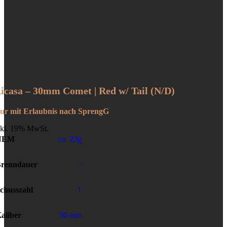
icasa – 30mm Comet | Red w/ Tail (N/D)
ur mit Erlaubnis nach SprengG
nkl. 19% MwSt.
NEM
ca. 23g
renndauer
–
chusszahl
1
aliber
30 mm