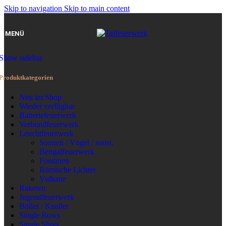
Skip to navigation
Skip to main content
MENÜ
Show sidebar
Produktkategorien
Neu im Shop
Wieder verfügbar
Batteriefeuerwerk
Verbundfeuerwerk
Leuchtfeuerwerk
Sonnen / Vögel / sonst.
Bengalfeuerwerk
Fontänen
Römische Lichter
Vulkane
Raketen
Jugendfeuerwerk
Böller / Knaller
Single Rows
Single Shots