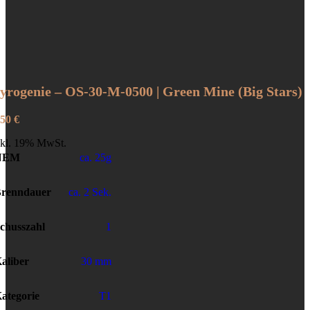
yrogenie – OS-30-M-0500 | Green Mine (Big Stars)
,50
€
nkl. 19% MwSt.
NEM
ca. 25g
renndauer
ca. 2 Sek.
chusszahl
1
aliber
30 mm
ategorie
T1