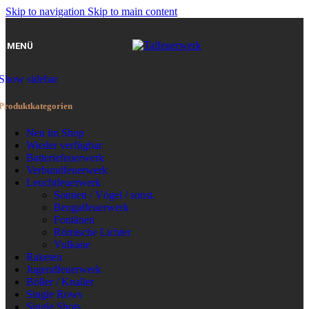
Skip to navigation
Skip to main content
MENÜ
Show sidebar
Produktkategorien
Neu im Shop
Wieder verfügbar
Batteriefeuerwerk
Verbundfeuerwerk
Leuchtfeuerwerk
Sonnen / Vögel / sonst.
Bengalfeuerwerk
Fontänen
Römische Lichter
Vulkane
Raketen
Jugendfeuerwerk
Böller / Knaller
Single Rows
Single Shots