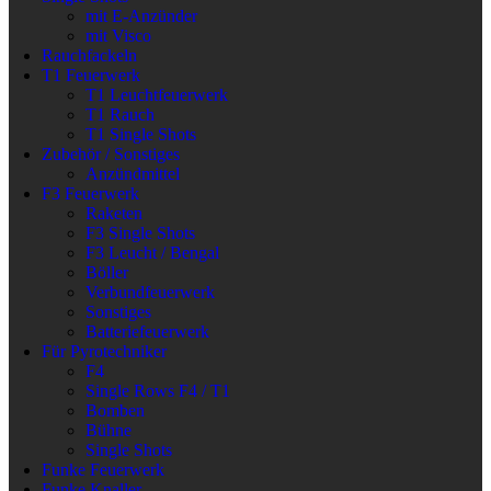
mit E-Anzünder
mit Visco
Rauchfackeln
T1 Feuerwerk
T1 Leuchtfeuerwerk
T1 Rauch
T1 Single Shots
Zubehör / Sonstiges
Anzündmittel
F3 Feuerwerk
Raketen
F3 Single Shots
F3 Leucht / Bengal
Böller
Verbundfeuerwerk
Sonstiges
Batteriefeuerwerk
Für Pyrotechniker
F4
Single Rows F4 / T1
Bomben
Bühne
Single Shots
Funke Feuerwerk
Funke Knaller