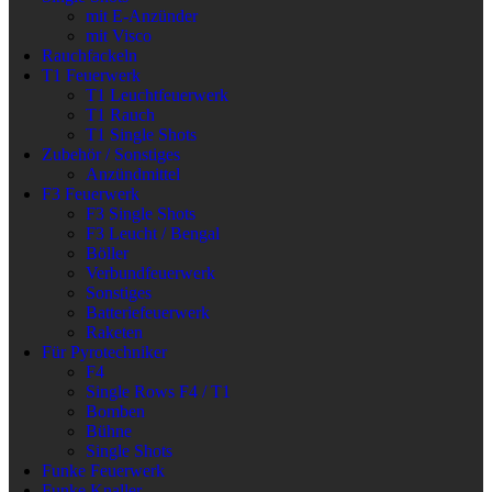
mit E-Anzünder
mit Visco
Rauchfackeln
T1 Feuerwerk
T1 Leuchtfeuerwerk
T1 Rauch
T1 Single Shots
Zubehör / Sonstiges
Anzündmittel
F3 Feuerwerk
F3 Single Shots
F3 Leucht / Bengal
Böller
Verbundfeuerwerk
Sonstiges
Batteriefeuerwerk
Raketen
Für Pyrotechniker
F4
Single Rows F4 / T1
Bomben
Bühne
Single Shots
Funke Feuerwerk
Funke Knaller