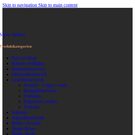
Skip to navigation
Skip to main content
MENÜ
Show sidebar
Produktkategorien
Neu im Shop
Wieder verfügbar
Batteriefeuerwerk
Verbundfeuerwerk
Leuchtfeuerwerk
Sonnen / Vögel / sonst.
Bengalfeuerwerk
Fontänen
Römische Lichter
Vulkane
Raketen
Jugendfeuerwerk
Böller / Knaller
Single Rows
Single Shots