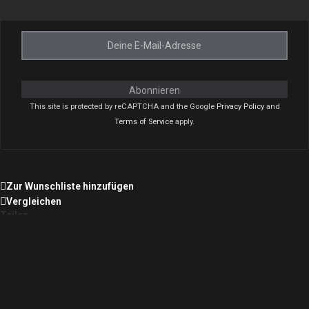
Abonnieren
This site is protected by reCAPTCHA and the Google
Privacy Policy
and
Terms of Service
apply.
Zur Wunschliste hinzufügen
Vergleichen
Teilen:
© Copyright –
Talfeuerwerk
–
AGBs
–
Datenschutz
–
Widerrufsbelehrung
–
Impressum
–
Newsletter