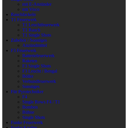
mit E-Anzünder
mit Visco
Rauchfackeln
T1 Feuerwerk
T1 Leuchtfeuerwerk
T1 Rauch
T1 Single Shots
Zubehör / Sonstiges
Anzündmittel
F3 Feuerwerk
Batteriefeuerwerk
Raketen
F3 Single Shots
F3 Leucht / Bengal
Böller
Verbundfeuerwerk
Sonstiges
Für Pyrotechniker
F4
Single Rows F4 / T1
Bomben
Bühne
Single Shots
Funke Feuerwerk
Funke Knaller