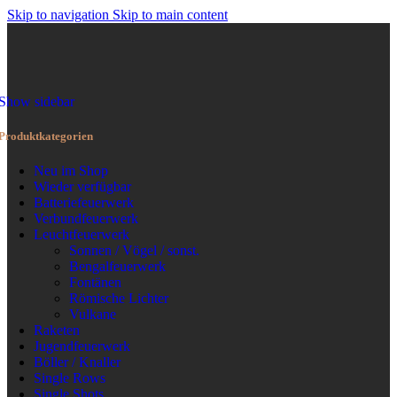
Skip to navigation
Skip to main content
MENÜ
Show sidebar
Produktkategorien
Neu im Shop
Wieder verfügbar
Batteriefeuerwerk
Verbundfeuerwerk
Leuchtfeuerwerk
Sonnen / Vögel / sonst.
Bengalfeuerwerk
Fontänen
Römische Lichter
Vulkane
Raketen
Jugendfeuerwerk
Böller / Knaller
Single Rows
Single Shots