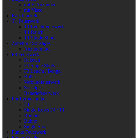
mit E-Anzünder
mit Visco
Rauchfackeln
T1 Feuerwerk
T1 Leuchtfeuerwerk
T1 Rauch
T1 Single Shots
Zubehör / Sonstiges
Anzündmittel
F3 Feuerwerk
Raketen
F3 Single Shots
F3 Leucht / Bengal
Böller
Verbundfeuerwerk
Sonstiges
Batteriefeuerwerk
Für Pyrotechniker
F4
Single Rows F4 / T1
Bomben
Bühne
Single Shots
Funke Feuerwerk
Funke Knaller