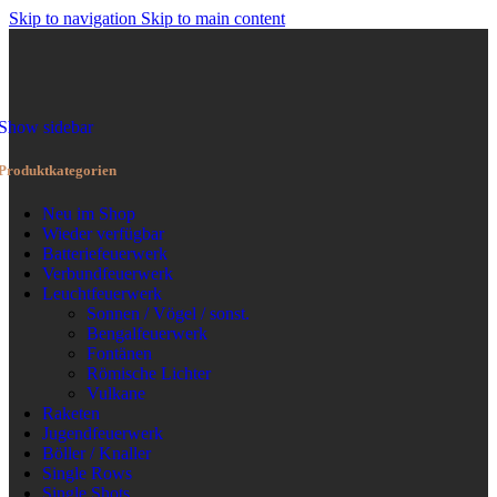
Skip to navigation
Skip to main content
MENÜ
Show sidebar
Produktkategorien
Neu im Shop
Wieder verfügbar
Batteriefeuerwerk
Verbundfeuerwerk
Leuchtfeuerwerk
Sonnen / Vögel / sonst.
Bengalfeuerwerk
Fontänen
Römische Lichter
Vulkane
Raketen
Jugendfeuerwerk
Böller / Knaller
Single Rows
Single Shots