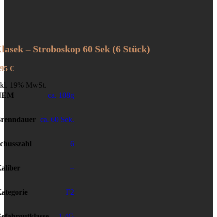
lasek – Stroboskop 60 Sek (6 Stück)
,95
€
nkl. 19% MwSt.
NEM
ca. 108g
renndauer
ca. 60 Sek.
chusszahl
6
aliber
–
ategorie
F2
efahrgutklasse
1.4G