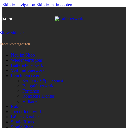
Skip to navigation
Skip to main content
MENÜ
Show sidebar
Produktkategorien
Neu im Shop
Wieder verfügbar
Batteriefeuerwerk
Verbundfeuerwerk
Leuchtfeuerwerk
Sonnen / Vögel / sonst.
Bengalfeuerwerk
Fontänen
Römische Lichter
Vulkane
Raketen
Jugendfeuerwerk
Böller / Knaller
Single Rows
Single Shots