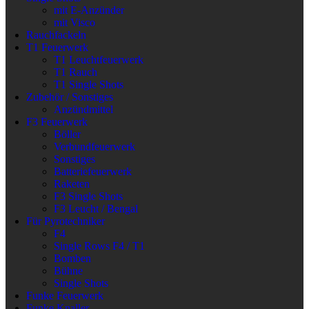
mit E-Anzünder
mit Visco
Rauchfackeln
T1 Feuerwerk
T1 Leuchtfeuerwerk
T1 Rauch
T1 Single Shots
Zubehör / Sonstiges
Anzündmittel
F3 Feuerwerk
Böller
Verbundfeuerwerk
Sonstiges
Batteriefeuerwerk
Raketen
F3 Single Shots
F3 Leucht / Bengal
Für Pyrotechniker
F4
Single Rows F4 / T1
Bomben
Bühne
Single Shots
Funke Feuerwerk
Funke Knaller