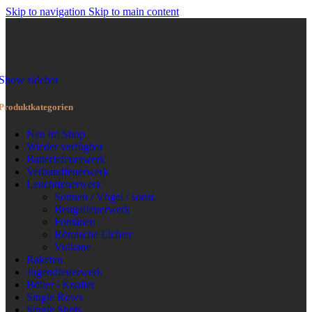
Skip to navigation
Skip to main content
MENÜ
Show sidebar
Produktkategorien
Neu im Shop
Wieder verfügbar
Batteriefeuerwerk
Verbundfeuerwerk
Leuchtfeuerwerk
Sonnen / Vögel / sonst.
Bengalfeuerwerk
Fontänen
Römische Lichter
Vulkane
Raketen
Jugendfeuerwerk
Böller / Knaller
Single Rows
Single Shots