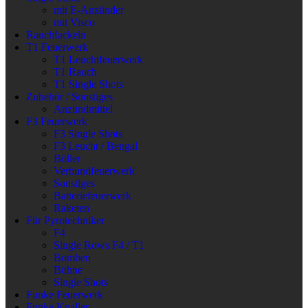
mit E-Anzünder
mit Visco
Rauchfackeln
T1 Feuerwerk
T1 Leuchtfeuerwerk
T1 Rauch
T1 Single Shots
Zubehör / Sonstiges
Anzündmittel
F3 Feuerwerk
F3 Single Shots
F3 Leucht / Bengal
Böller
Verbundfeuerwerk
Sonstiges
Batteriefeuerwerk
Raketen
Für Pyrotechniker
F4
Single Rows F4 / T1
Bomben
Bühne
Single Shots
Funke Feuerwerk
Funke Knaller