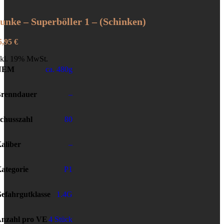
unke – Superböller 1 – (Schinken)
5,95
€
nkl. 19% MwSt.
NEM
ca. 480g
renndauer
–
chusszahl
80
aliber
–
ategorie
P1
efahrgutklasse
1.4G
nzahl pro VE
4 Stück