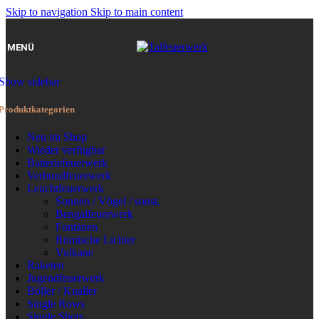
Skip to navigation
Skip to main content
MENÜ
Show sidebar
Produktkategorien
Neu im Shop
Wieder verfügbar
Batteriefeuerwerk
Verbundfeuerwerk
Leuchtfeuerwerk
Sonnen / Vögel / sonst.
Bengalfeuerwerk
Fontänen
Römische Lichter
Vulkane
Raketen
Jugendfeuerwerk
Böller / Knaller
Single Rows
Single Shots