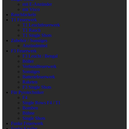
mit E-Anzünder
mit Visco
Rauchfackeln
T1 Feuerwerk
T1 Leuchtfeuerwerk
T1 Rauch
T1 Single Shots
Zubehör / Sonstiges
Anzündmittel
F3 Feuerwerk
F3 Leucht / Bengal
Böller
Verbundfeuerwerk
Sonstiges
Batteriefeuerwerk
Raketen
F3 Single Shots
Für Pyrotechniker
F4
Single Rows F4 / T1
Bomben
Bühne
Single Shots
Funke Feuerwerk
Funke Knaller