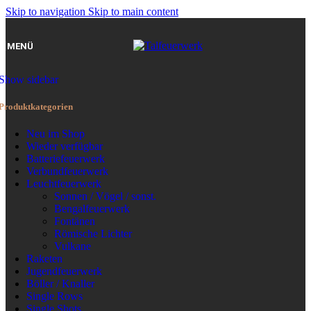
Skip to navigation
Skip to main content
MENÜ
Show sidebar
Produktkategorien
Neu im Shop
Wieder verfügbar
Batteriefeuerwerk
Verbundfeuerwerk
Leuchtfeuerwerk
Sonnen / Vögel / sonst.
Bengalfeuerwerk
Fontänen
Römische Lichter
Vulkane
Raketen
Jugendfeuerwerk
Böller / Knaller
Single Rows
Single Shots