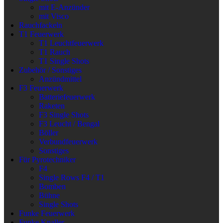
mit E-Anzünder
mit Visco
Rauchfackeln
T1 Feuerwerk
T1 Leuchtfeuerwerk
T1 Rauch
T1 Single Shots
Zubehör / Sonstiges
Anzündmittel
F3 Feuerwerk
Batteriefeuerwerk
Raketen
F3 Single Shots
F3 Leucht / Bengal
Böller
Verbundfeuerwerk
Sonstiges
Für Pyrotechniker
F4
Single Rows F4 / T1
Bomben
Bühne
Single Shots
Funke Feuerwerk
Funke Knaller