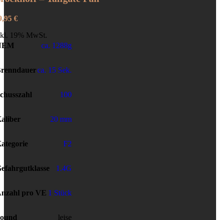
9,95
€
nkl. 19% MwSt.
NEM
ca. 1288g
renndauer
ca. 15 Sek.
chusszahl
100
aliber
20 mm
ategorie
F2
efahrgutklasse
1.4G
nzahl pro VE
1 Stück
ound
leise