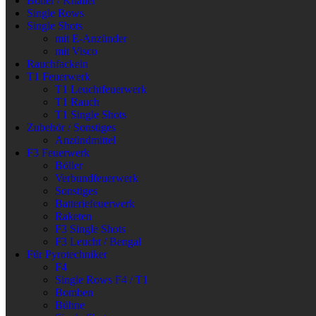
Böller / Knaller
Single Rows
Single Shots
mit E-Anzünder
mit Visco
Rauchfackeln
T1 Feuerwerk
T1 Leuchtfeuerwerk
T1 Rauch
T1 Single Shots
Zubehör / Sonstiges
Anzündmittel
F3 Feuerwerk
Böller
Verbundfeuerwerk
Sonstiges
Batteriefeuerwerk
Raketen
F3 Single Shots
F3 Leucht / Bengal
Für Pyrotechniker
F4
Single Rows F4 / T1
Bomben
Bühne