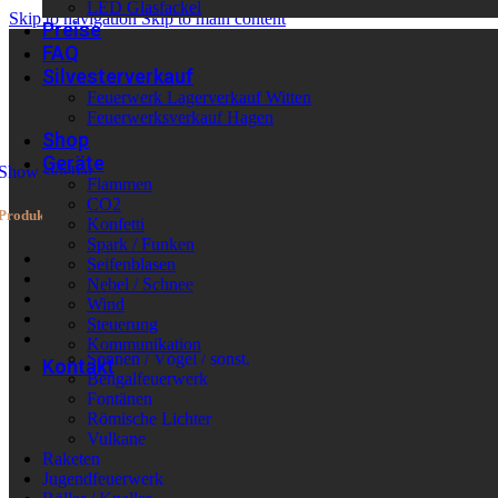
LED Glasfackel
Skip to navigation
Skip to main content
Preise
FAQ
Silvesterverkauf
Feuerwerk Lagerverkauf Witten
Feuerwerksverkauf Hagen
Shop
Geräte
Show sidebar
Flammen
CO2
Produktkategorien
Konfetti
Spark / Funken
Neu im Shop
Seifenblasen
Wieder verfügbar
Nebel / Schnee
Batteriefeuerwerk
Wind
Verbundfeuerwerk
Steuerung
Leuchtfeuerwerk
Kommunikation
Sonnen / Vögel / sonst.
Kontakt
Bengalfeuerwerk
Fontänen
Römische Lichter
Vulkane
Raketen
Jugendfeuerwerk