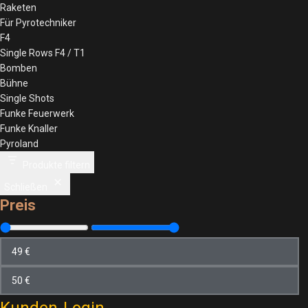
Raketen
Für Pyrotechniker
F4
Single Rows F4 / T1
Bomben
Bühne
Single Shots
Funke Feuerwerk
Funke Knaller
Pyroland
Produkte filtern
Schließen
Preis
Kunden-Login