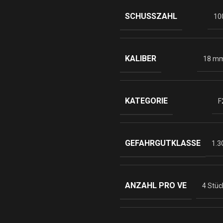
SCHUSSZAHL
10
KALIBER
18 m
KATEGORIE
F
GEFAHRGUTKLASSE
1.3
ANZAHL PRO VE
4 Stüc