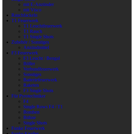
mit E-Anzünder
mit Visco
Rauchfackeln
T1 Feuerwerk
T1 Leuchtfeuerwerk
T1 Rauch
T1 Single Shots
Zubehör / Sonstiges
Anzündmittel
F3 Feuerwerk
F3 Leucht / Bengal
Böller
Verbundfeuerwerk
Sonstiges
Batteriefeuerwerk
Raketen
F3 Single Shots
Für Pyrotechniker
F4
Single Rows F4 / T1
Bomben
Bühne
Single Shots
Funke Feuerwerk
Funke Knaller