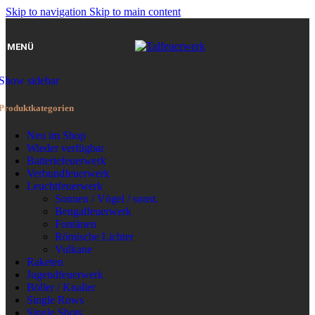
Skip to navigation
Skip to main content
MENÜ
Show sidebar
Produktkategorien
Neu im Shop
Wieder verfügbar
Batteriefeuerwerk
Verbundfeuerwerk
Leuchtfeuerwerk
Sonnen / Vögel / sonst.
Bengalfeuerwerk
Fontänen
Römische Lichter
Vulkane
Raketen
Jugendfeuerwerk
Böller / Knaller
Single Rows
Single Shots