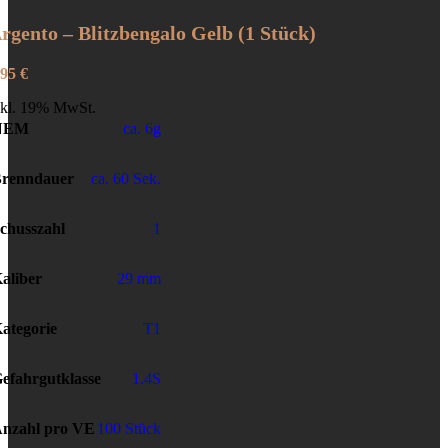
rgento – Blitzbengalo Gelb (1 Stück)
,95
€
nkl. 19% MwSt.
NEM
ca. 6g
renndauer
ca. 60 Sek.
chusszahl
1
aliber
29 mm
ategorie
T1
efahrgutklasse
1.4S
nzahl pro VE
100 Stück