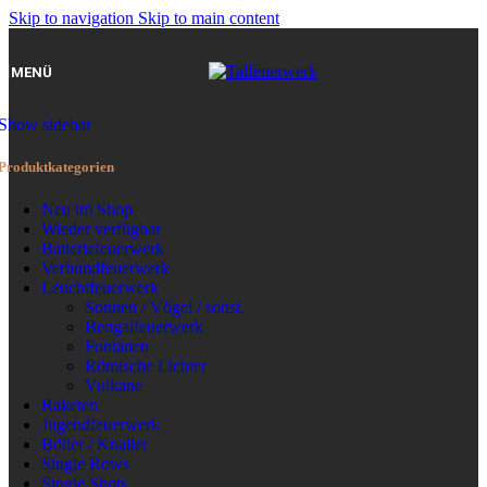
Skip to navigation
Skip to main content
MENÜ
Show sidebar
Produktkategorien
Neu im Shop
Wieder verfügbar
Batteriefeuerwerk
Verbundfeuerwerk
Leuchtfeuerwerk
Sonnen / Vögel / sonst.
Bengalfeuerwerk
Fontänen
Römische Lichter
Vulkane
Raketen
Jugendfeuerwerk
Böller / Knaller
Single Rows
Single Shots