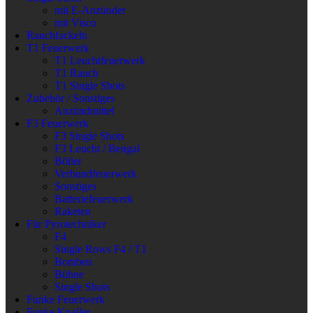
mit E-Anzünder
mit Visco
Rauchfackeln
T1 Feuerwerk
T1 Leuchtfeuerwerk
T1 Rauch
T1 Single Shots
Zubehör / Sonstiges
Anzündmittel
F3 Feuerwerk
F3 Single Shots
F3 Leucht / Bengal
Böller
Verbundfeuerwerk
Sonstiges
Batteriefeuerwerk
Raketen
Für Pyrotechniker
F4
Single Rows F4 / T1
Bomben
Bühne
Single Shots
Funke Feuerwerk
Funke Knaller