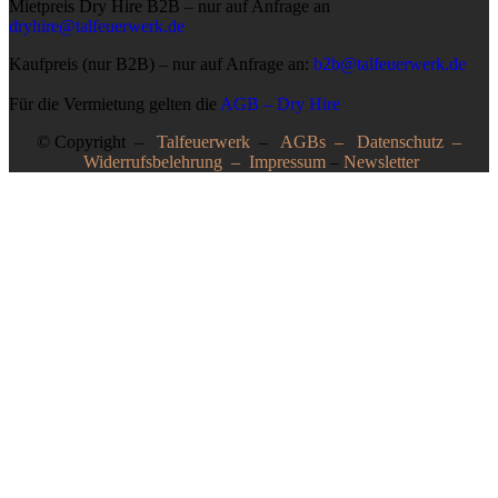
Mietpreis Dry Hire B2B – nur auf Anfrage an
dryhire@talfeuerwerk.de
Kaufpreis (nur B2B) – nur auf Anfrage an:
b2b@talfeuerwerk.de
Für die Vermietung gelten die
AGB – Dry Hire
© Copyright –
Talfeuerwerk
–
AGBs
–
Datenschutz
–
Widerrufsbelehrung
–
Impressum
–
Newsletter
Suche
Geben Sie etwas ein, um Vorschläge zu erhalten.
Suche
Menü
Kategorien
Pyro/SFX
Pyrotechnik & SFX für Events
Feuerwerk für die Hochzeit
Geburtstags-Feuerwerk
Feuerwerk für die Firmenfeier
Feuerwerk für die Abi Party
Feuerwerk für den Heiratsantrag
Feuerwerk für ein Jubiläum