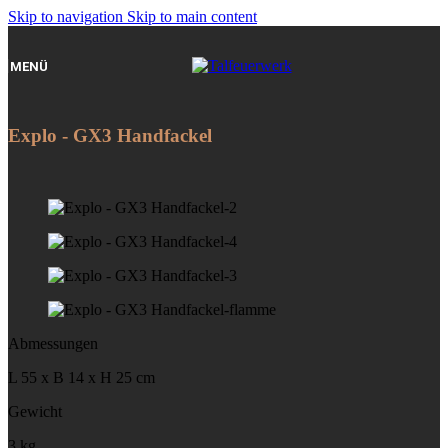
Skip to navigation
Skip to main content
MENÜ
Explo - GX3 Handfackel
Abmessungen
L 55 x B 14 x H 25 cm
Gewicht
3 kg