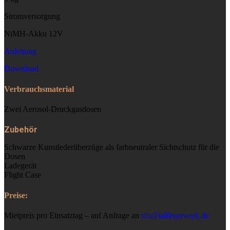
Stromversorgung
NiMH-Akku 12V
Anleitung
Download
Verbrauchsmaterial
Zwei Aerosol-Druckgasdosen
Zubehör
Schwarze Kunstlederüberzüge als farbneutraler Sichtschutz für die
Dosen
Ladegerät
Flight Case
Preise:
Mietpreis pro Einsatztag – auf Anfrage an
sfx@talfeuerwerk.de