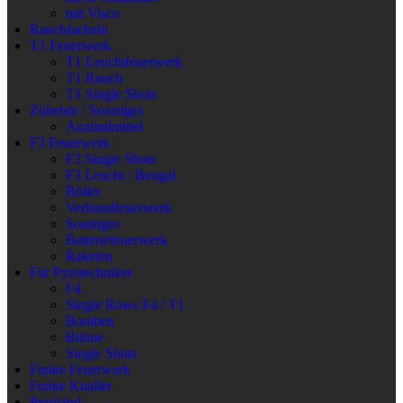
mit Visco
Rauchfackeln
T1 Feuerwerk
T1 Leuchtfeuerwerk
T1 Rauch
T1 Single Shots
Zubehör / Sonstiges
Anzündmittel
F3 Feuerwerk
F3 Single Shots
F3 Leucht / Bengal
Böller
Verbundfeuerwerk
Sonstiges
Batteriefeuerwerk
Raketen
Für Pyrotechniker
F4
Single Rows F4 / T1
Bomben
Bühne
Single Shots
Funke Feuerwerk
Funke Knaller
Pyroland