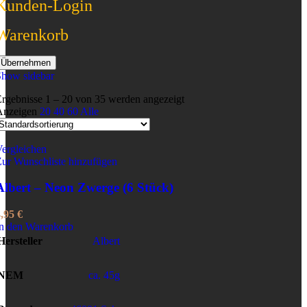
Kunden-Login
Warenkorb
Übernehmen
Show sidebar
rgebnisse 1 – 20 von 35 werden angezeigt
Anzeigen
20
40
60
Alle
ergleichen
ur Wunschliste hinzufügen
Albert – Neon Zwerge (6 Stück)
4,95
€
In den Warenkorb
Hersteller
Albert
NEM
ca. 45g