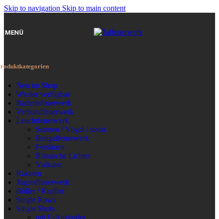
Skip to navigation
Skip to main content
MENÜ
roduktkategorien
Neu im Shop
Wieder verfügbar
Batteriefeuerwerk
Verbundfeuerwerk
Leuchtfeuerwerk
Sonnen / Vögel / sonst.
Bengalfeuerwerk
Fontänen
Römische Lichter
Vulkane
Raketen
Jugendfeuerwerk
Böller / Knaller
Single Rows
Single Shots
mit E-Anzünder