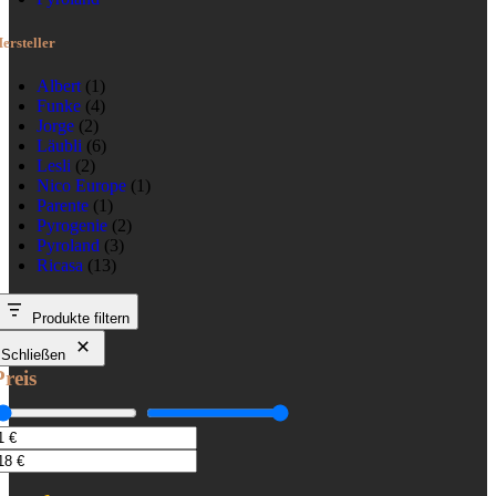
ersteller
Albert
(1)
Funke
(4)
Jorge
(2)
Läubli
(6)
Lesli
(2)
Nico Europe
(1)
Parente
(1)
Pyrogenie
(2)
Pyroland
(3)
Ricasa
(13)
Produkte filtern
Schließen
Preis