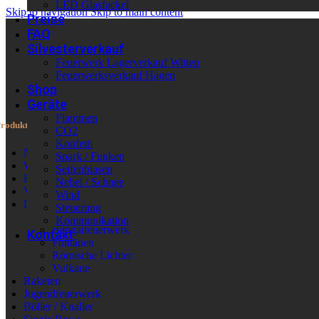
LED Glasfackel
Skip to navigation
Skip to main content
Preise
FAQ
Silvesterverkauf
Feuerwerk Lagerverkauf Witten
Feuerwerksverkauf Hagen
Shop
Geräte
Flammen
roduktkategorien
CO2
Konfetti
Neu im Shop
Spark / Funken
Wieder verfügbar
Seifenblasen
Batteriefeuerwerk
Nebel / Schnee
Verbundfeuerwerk
Wind
Leuchtfeuerwerk
Steuerung
Sonnen / Vögel / sonst.
Kommunikation
Bengalfeuerwerk
Kontakt
Fontänen
Römische Lichter
Vulkane
Raketen
Jugendfeuerwerk
Böller / Knaller