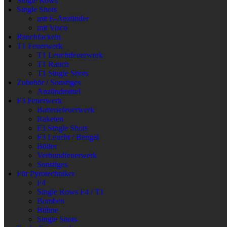
Single Rows
Single Shots
mit E-Anzünder
mit Visco
Rauchfackeln
T1 Feuerwerk
T1 Leuchtfeuerwerk
T1 Rauch
T1 Single Shots
Zubehör / Sonstiges
Anzündmittel
F3 Feuerwerk
Batteriefeuerwerk
Raketen
F3 Single Shots
F3 Leucht / Bengal
Böller
Verbundfeuerwerk
Sonstiges
Für Pyrotechniker
F4
Single Rows F4 / T1
Bomben
Bühne
Single Shots